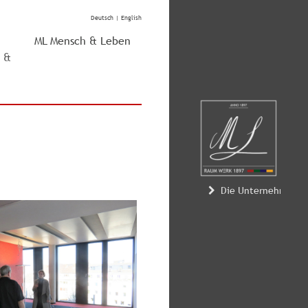
Deutsch
|
English
ML Mensch & Leben
g &
Die Unternehmerin